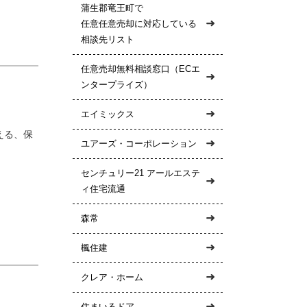
蒲生郡竜王町で
任意任意売却に対応している
相談先リスト
任意売却無料相談窓口（ECエ
ンタープライズ）
エイミックス
える、保
ユアーズ・コーポレーション
センチュリー21 アールエステ
ィ住宅流通
森常
楓住建
クレア・ホーム
住まいるドア