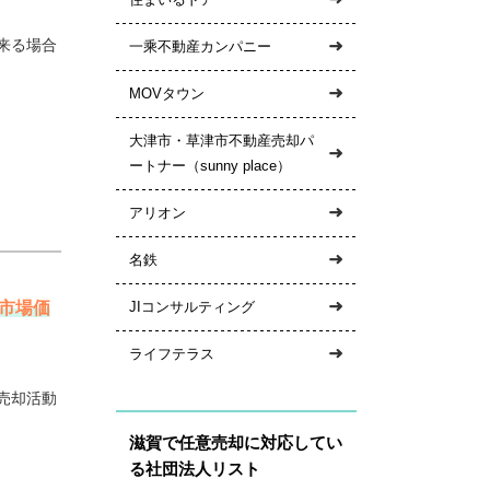
来る場合
一乘不動産カンパニー
MOVタウン
大津市・草津市不動産売却パ
ートナー（sunny place）
アリオン
名鉄
市場価
JIコンサルティング
ライフテラス
売却活動
滋賀で任意売却に対応してい
る社団法人リスト