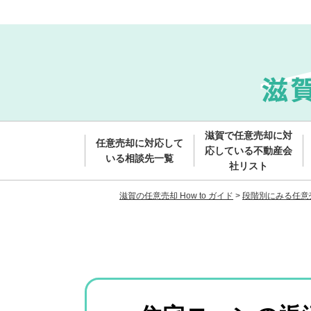
滋賀で任意売却に対
任意売却に対応して
応している不動産会
いる相談先一覧
社リスト
滋賀の任意売却 How to ガイド
>
段階別にみる任意